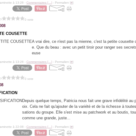
aminette à 13:26 -
Commentaires [
…
]
- Permalien [
#
]
 ?
0 vote
008
ITE COUSETTE
A vrai dire, ce n'est pas la mienne, c'est la petite cousette
e. Que du beau : avec un petit tiroir pour ranger ses secret
euse
aminette à 13:26 -
Commentaires [
…
]
- Permalien [
#
]
 ?
0 vote
08
FICATION
Depuis quelque temps, Patricia nous fait une grave infidélité au p
oix. Cela ne fait qu'ajouter de la variété et de la richesse à toutes
sations du groupe. Elle s'est mise au patchwork et au boutis, tou
comme une grande, juste...
aminette à 22:08 -
Commentaires [
…
]
- Permalien [
#
]