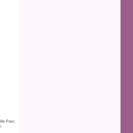
ille Pasc
!