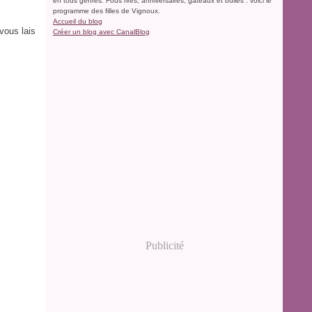
en tous genres. Fous rires, anniversaires, gâteaux et bulles : voici le
programme des filles de Vignoux.
Accueil du blog
 vous lais
Créer un blog avec CanalBlog
Publicité