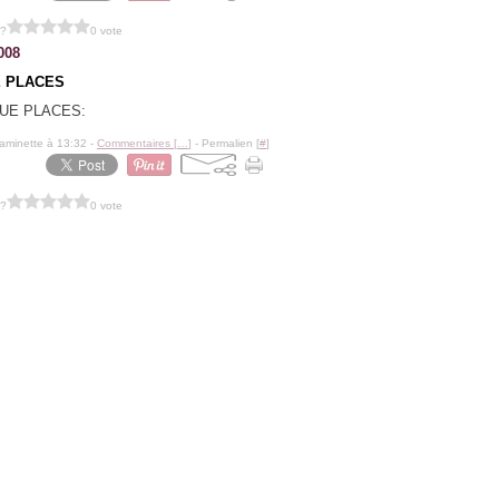
 ?
0 vote
008
 PLACES
:
aminette à 13:32 -
Commentaires [
…
]
- Permalien [
#
]
 ?
0 vote