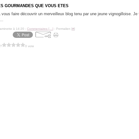
ES GOURMANDES QUE VOUS ETES
à vous faire découvrir un merveilleux blog tenu par une jeune vignogilloise. Je
...
aminette à 14:20 -
Commentaires [
…
]
- Permalien [
#
]
 ?
0 vote