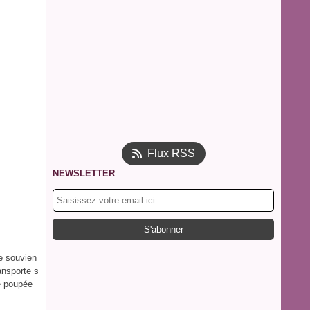
Flux RSS
NEWSLETTER
e souvien
ansporte s
ie poupée