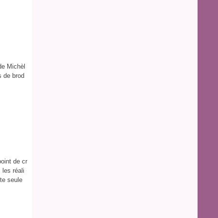
 de Michèl
s de brod
oint de cr
 les réali
te seule