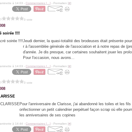
aminette à 14:03 -
Commentaires [
…
]
- Permalien [
#
]
 ?
0 vote
008
 soirée !!!!
Jeudi dernier, la quasi-totalité des brodeuses était présente pour
r à l'assemblée générale de l'association et à notre repas de (pr
d'année. Je dis presque, car certaines souhaitent jouer les prolo
Pour l'occasion, nous avons...
aminette à 14:03 -
Commentaires [
…
]
- Permalien [
#
]
 ?
0 vote
008
LARISSE
Pour l'anniversaire de Clarisse, j'ai abandonné les toiles et les fils 
onfectionner un petit calendrier perpétuel façon scrap où elle pourr
les anniversaires de ses copines
aminette à 14:44 -
Commentaires [
…
]
- Permalien [
#
]