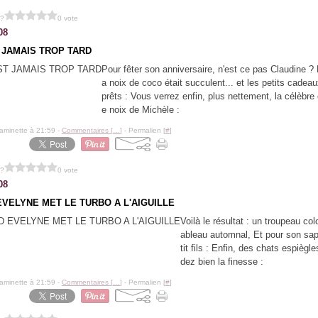
 ?
0 vote
08
T JAMAIS TROP TARD
Pour fêter son anniversaire, n'est ce pas Claudine ? L
a noix de coco était succulent... et les petits cadeau
prêts : Vous verrez enfin, plus nettement, la célèbre 
e noix de Michèle :
aminette à 21:59 -
Commentaires [
…
]
- Permalien [
#
]
 ?
0 vote
08
VELYNE MET LE TURBO A L'AIGUILLE
Voilà le résultat : un troupeau col
ableau automnal, Et pour son sa
tit fils : Enfin, des chats espiègl
dez bien la finesse :
aminette à 21:59 -
Commentaires [
…
]
- Permalien [
#
]