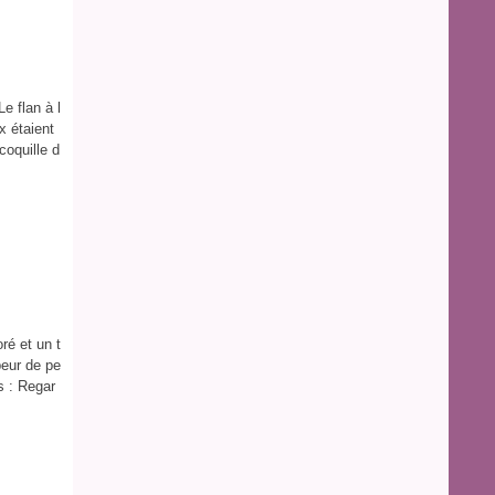
e flan à l
x étaient
coquille d
oré et un t
peur de pe
es : Regar