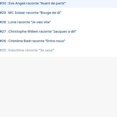
#30 : Eve Angeli raconte "Avant de partir"
#29 : MC Solaar raconte "Bouge de là"
28 : Lorie raconte "Je vais vite"
#27 : Christophe Willem raconte "Jacques a dit"
#26 : Chimène Badi raconte "Entre nous"
#25 : Indochine raconte "3e sexe"
#24 : Zaho raconte "C'est chelou"
#23 : Patrick Bruel raconte "Au café des délices"
#22 : Kyo raconte "Le chemin"
#21 : Nolwenn Leroy raconte "Cassé"
#20 : Patrick Hernandez raconte "Born to be alive"
#19 : Lorie raconte "Près de moi"
#18 : Michael Jones raconte "A nos actes manqués" (avec Jean-Jacque