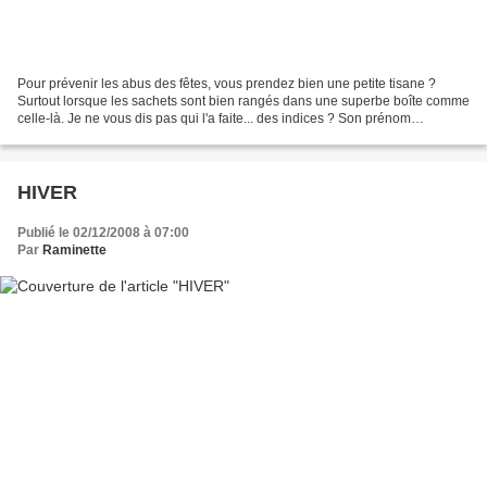
Pour prévenir les abus des fêtes, vous prendez bien une petite tisane ?
Surtout lorsque les sachets sont bien rangés dans une superbe boîte comme
celle-là. Je ne vous dis pas qui l'a faite... des indices ? Son prénom
commence par un M, elle habite au...
HIVER
Publié le 02/12/2008 à 07:00
Par
Raminette