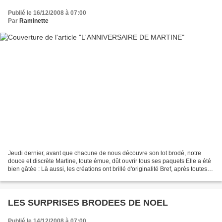
Publié le 16/12/2008 à 07:00
Par
Raminette
Jeudi dernier, avant que chacune de nous découvre son lot brodé, notre
douce et discrète Martine, toute émue, dût ouvrir tous ses paquets Elle a été
bien gâtée : Là aussi, les créations ont brillé d'originalité Bref, après toutes
ces émotions, il faillait...
LES SURPRISES BRODEES DE NOEL
Publié le 14/12/2008 à 07:00