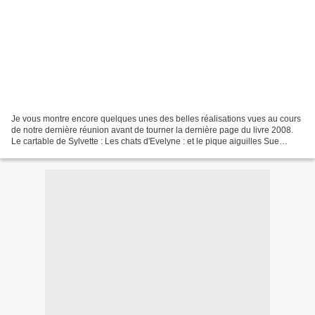
Je vous montre encore quelques unes des belles réalisations vues au cours
de notre dernière réunion avant de tourner la dernière page du livre 2008.
Le cartable de Sylvette : Les chats d'Evelyne : et le pique aiguilles Sue
Bonnet d'Edith : Je vous souhaite...