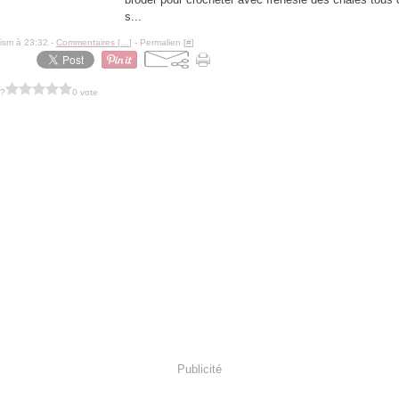
s...
lism à 23:32 -
Commentaires [
…
]
- Permalien [
#
]
 ?
0 vote
Publicité