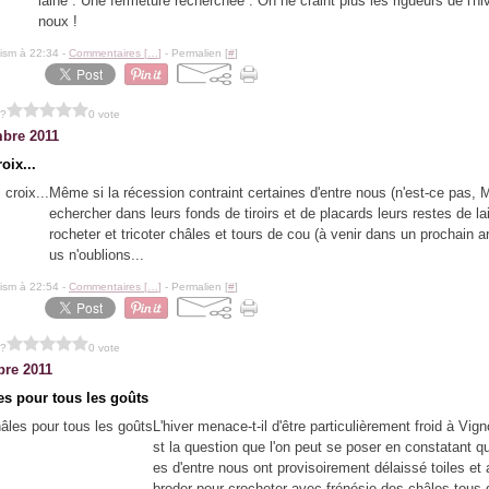
laine : Une fermeture recherchée : On ne craint plus les rigueurs de l'hiv
noux !
lism à 22:34 -
Commentaires [
…
]
- Permalien [
#
]
 ?
0 vote
bre 2011
oix...
Même si la récession contraint certaines d'entre nous (n'est-ce pas, 
echercher dans leurs fonds de tiroirs et de placards leurs restes de la
rocheter et tricoter châles et tours de cou (à venir dans un prochain ar
us n'oublions...
lism à 22:54 -
Commentaires [
…
]
- Permalien [
#
]
 ?
0 vote
re 2011
es pour tous les goûts
L'hiver menace-t-il d'être particulièrement froid à Vig
st la question que l'on peut se poser en constatant q
es d'entre nous ont provisoirement délaissé toiles et a
broder pour crocheter avec frénésie des châles tous d