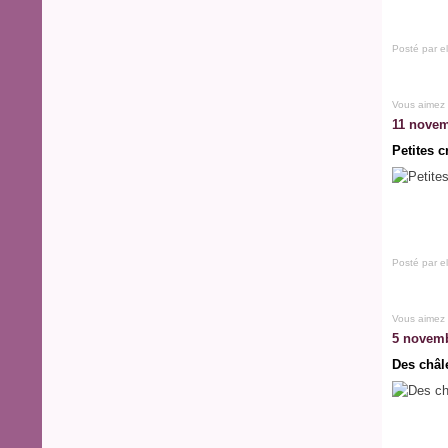
Posté par e
Vous aimez
11 novem
Petites cr
Posté par e
Vous aimez
5 novemb
Des châl