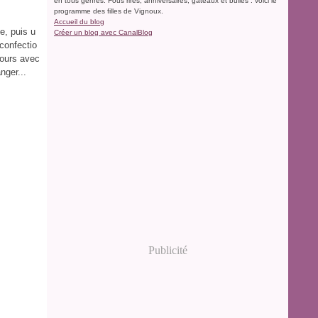
en tous genres. Fous rires, anniversaires, gâteaux et bulles : voici le
programme des filles de Vignoux.
Accueil du blog
e, puis u
Créer un blog avec CanalBlog
confectio
jours avec
nger...
Publicité