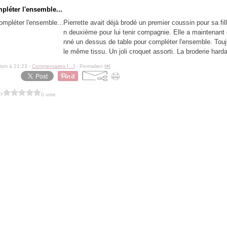
pléter l'ensemble...
Pierrette avait déjà brodé un premier coussin pour sa fill
n deuxième pour lui tenir compagnie. Elle a maintenant 
nné un dessus de table pour compléter l'ensemble. Tou
le même tissu. Un joli croquet assorti. La broderie harda
lism à 21:23 -
Commentaires [
…
]
- Permalien [
#
]
 ?
0 vote