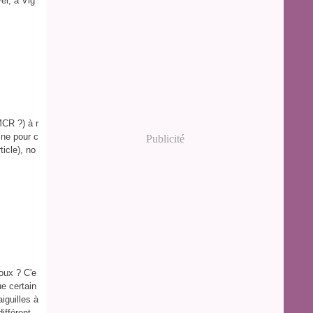
er, à Vig
MCR ?) à r
ine pour c
Publicité
ticle), no
noux ? C'e
ue certain
iguilles à
ifférent