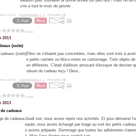
bleautin pour souhaiter la bonne année (un peu tard ! mais ne dit-
u'on a tout le mois de janvier...
lism à 19:41 -
Commentaires [
…
]
- Permalien [
#
]
 ?
0 vote
r 2013
deaux (suite)
Elles ne s'étaient pas concertées, mais elles sont trois à avoir
e petits carnets ou blocs-notes en cartonnage. Trois objets de 
en différents. C'était d'ailleurs amusant d'essayer de deviner qui
uteure du cadeau reçu ! Deux...
lism à 19:31 -
Commentaires [
…
]
- Permalien [
#
]
 ?
0 vote
r 2013
 de cadeaux
Jeudi soir, nous avons repris nos activités. Et pour démarrer l'
eauté, nous avons échangé par tirage au sort les petits cadea
s avions préparés. Dommage que toutes les adhérentes n'aient 
à. Mais l'une d'entre nous gardait son...