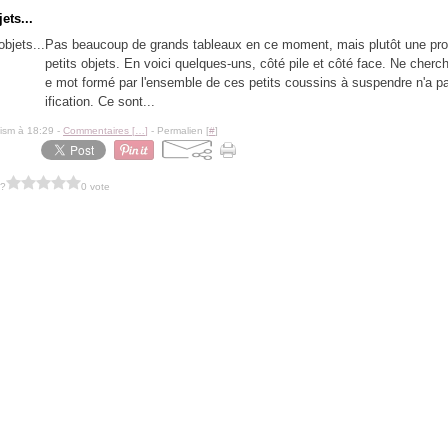
ets...
Pas beaucoup de grands tableaux en ce moment, mais plutôt une pro
petits objets. En voici quelques-uns, côté pile et côté face. Ne cherch
e mot formé par l'ensemble de ces petits coussins à suspendre n'a p
ification. Ce sont...
lism à 18:29 -
Commentaires [
…
]
- Permalien [
#
]
 ?
0 vote