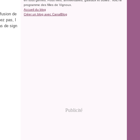
en tous genres. Fous rires, anniversaires, gâteaux et bulles : voici le
programme des filles de Vignoux.
Accueil du blog
fusion de
Créer un blog avec CanalBlog
ez pas, l
as de sign
Publicité