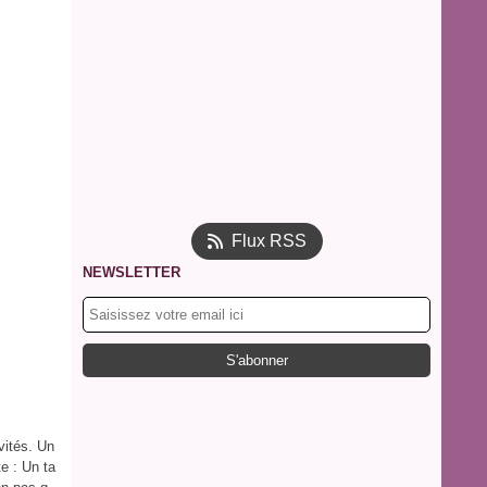
Flux RSS
NEWSLETTER
vités. Un
te : Un ta