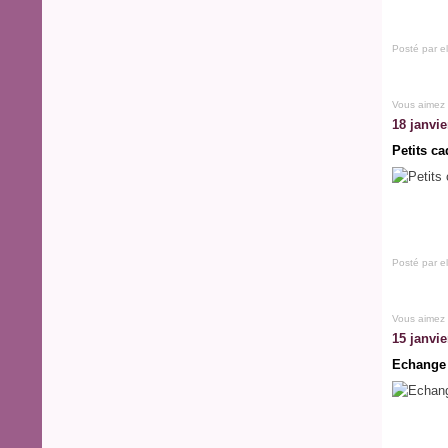
Posté par e
Vous aimez
18 janvie
Petits ca
Posté par e
Vous aimez
15 janvie
Echange