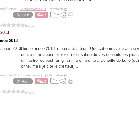
lism à 19:20 -
Commentaires [
…
]
- Permalien [
#
]
 ?
0 vote
 2013
nnée 2013
Bonne année 2013 à toutes et à tous. Que cette nouvelle année v
douce et heureuse et voie la réalisation de vos souhaits les plus
ur illustrer ce post, un gif animé emprunté à Dentelle de Lune (qu'
onne, mais je cite le créateur)...
lism à 16:42 -
Commentaires [
…
]
- Permalien [
#
]
 ?
0 vote