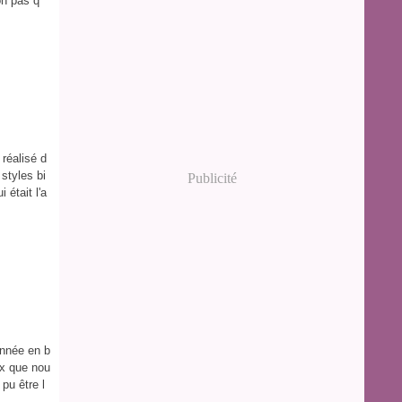
on pas q
 réalisé d
styles bi
Publicité
 était l'a
année en b
ux que nou
pu être l