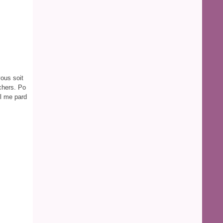
ous soit
 chers. Po
il me pard