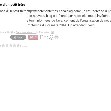
 d'un petit frère
http://tricoteprintemps.canalblog.com/ , c'est l'adresse du 
: ce nouveau blog a été créé par notre tricoteuse invétérée
s tenir informées de l'avancement de l'organisation de notre
Printemps du 29 mars 2014. En attendant, voici...
lism à 18:32 -
Commentaires [
…
]
- Permalien [
#
]
 ?
0 vote