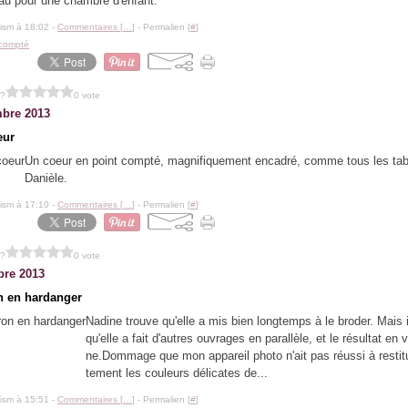
au pour une chambre d'enfant.
lism à 18:02 -
Commentaires [
…
]
- Permalien [
#
]
 compté
 ?
0 vote
bre 2013
eur
Un coeur en point compté, magnifiquement encadré, comme tous les ta
Danièle.
lism à 17:10 -
Commentaires [
…
]
- Permalien [
#
]
 ?
0 vote
re 2013
 en hardanger
Nadine trouve qu'elle a mis bien longtemps à le broder. Mais il
qu'elle a fait d'autres ouvrages en parallèle, et le résultat en v
ne.Dommage que mon appareil photo n'ait pas réussi à restit
tement les couleurs délicates de...
lism à 15:51 -
Commentaires [
…
]
- Permalien [
#
]