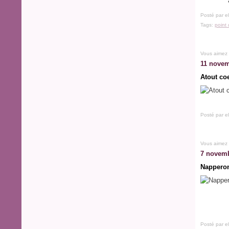
Posté par e
Tags:
point
Vous aimez
11 novem
Atout co
Posté par e
Vous aimez
7 novemb
Napperon
Posté par e