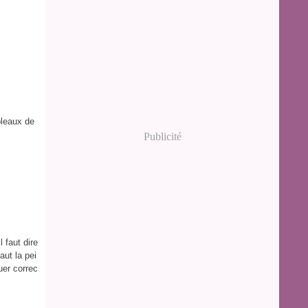
bleaux de
Publicité
 faut dire
aut la pei
uer correc