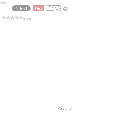
nger
 ?
0 vote
Publicité