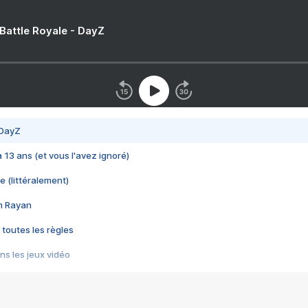
 Battle Royale - DayZ
 DayZ
 a 13 ans (et vous l'avez ignoré)
e (littéralement)
im Rayan
 toutes les règles
s les jeux vidéo
us choquant de Rockstar ? - Le scandale BULLY
e plus moche de Steam