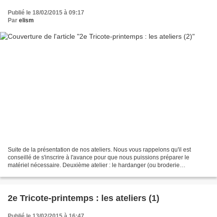
Publié le 18/02/2015 à 09:17
Par
elism
Suite de la présentation de nos ateliers. Nous vous rappelons qu'il est
conseillé de s'inscrire à l'avance pour que nous puissions préparer le
matériel nécessaire. Deuxième atelier : le hardanger (ou broderie
norvégienne). Il sera animé par Pascale et...
2e Tricote-printemps : les ateliers (1)
Publié le 13/02/2015 à 16:47