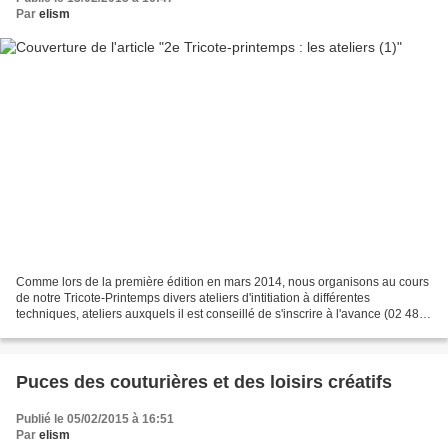
Par
elism
Comme lors de la première édition en mars 2014, nous organisons au cours
de notre Tricote-Printemps divers ateliers d'intitiation à différentes
techniques, ateliers auxquels il est conseillé de s'inscrire à l'avance (02 48
64 58 96). Ceux du matin commenceront...
Puces des couturières et des loisirs créatifs
Publié le 05/02/2015 à 16:51
Par
elism