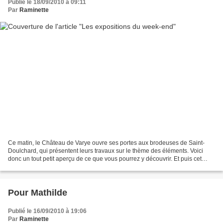
Publié le 18/09/2010 à 09:11
Par
Raminette
Ce matin, le Château de Varye ouvre ses portes aux brodeuses de Saint-
Doulchard, qui présentent leurs travaux sur le thème des éléments. Voici
donc un tout petit aperçu de ce que vous pourrez y découvrir. Et puis cet
après-midi et jusqu'à demain soir,...
Pour Mathilde
Publié le 16/09/2010 à 19:06
Par
Raminette