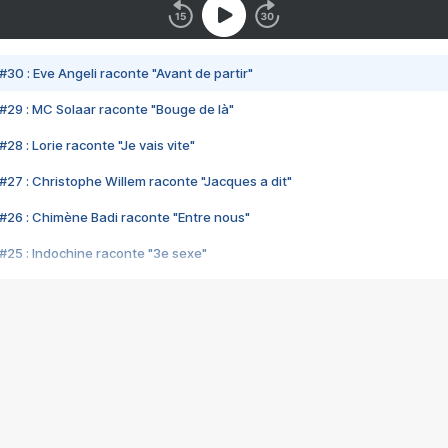
#30 : Eve Angeli raconte "Avant de partir"
#29 : MC Solaar raconte "Bouge de là"
28 : Lorie raconte "Je vais vite"
#27 : Christophe Willem raconte "Jacques a dit"
#26 : Chimène Badi raconte "Entre nous"
#25 : Indochine raconte "3e sexe"
#24 : Zaho raconte "C'est chelou"
#23 : Patrick Bruel raconte "Au café des délices"
#22 : Kyo raconte "Le chemin"
#21 : Nolwenn Leroy raconte "Cassé"
#20 : Patrick Hernandez raconte "Born to be alive"