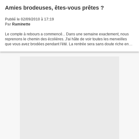
Amies brodeuses, êtes-vous prêtes ?
Publié le 02/09/2010 à 17:19
Par
Raminette
Le compte à rebours a commencé... Dans une semaine exactement, nous
reprenons le chemin des écolières. J'ai hâte de voir toutes les merveilles
que vous avez brodées pendant l'été. La rentrée sera sans doute riche en
événements. Pour commencer : l'exposition...