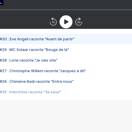
#30 : Eve Angeli raconte "Avant de partir"
#29 : MC Solaar raconte "Bouge de là"
28 : Lorie raconte "Je vais vite"
#27 : Christophe Willem raconte "Jacques a dit"
#26 : Chimène Badi raconte "Entre nous"
#25 : Indochine raconte "3e sexe"
#24 : Zaho raconte "C'est chelou"
#23 : Patrick Bruel raconte "Au café des délices"
#22 : Kyo raconte "Le chemin"