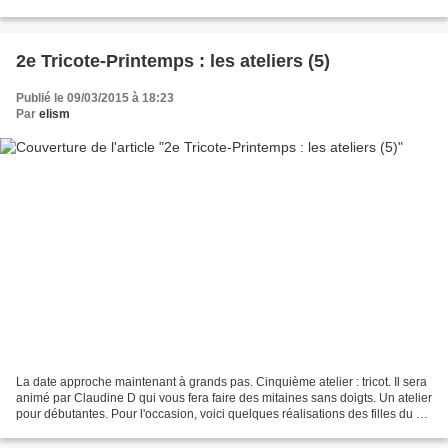
modèles faciles...
2e Tricote-Printemps : les ateliers (5)
Publié le 09/03/2015 à 18:23
Par
elism
La date approche maintenant à grands pas. Cinquième atelier : tricot. Il sera
animé par Claudine D qui vous fera faire des mitaines sans doigts. Un atelier
pour débutantes. Pour l'occasion, voici quelques réalisations des filles du Fil
de Vignoux. Et...