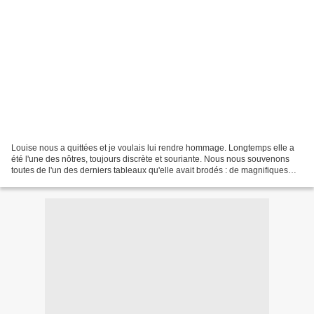
Louise nous a quittées et je voulais lui rendre hommage. Longtemps elle a
été l'une des nôtres, toujours discrète et souriante. Nous nous souvenons
toutes de l'un des derniers tableaux qu'elle avait brodés : de magnifiques
roses dont elle était si fière,...