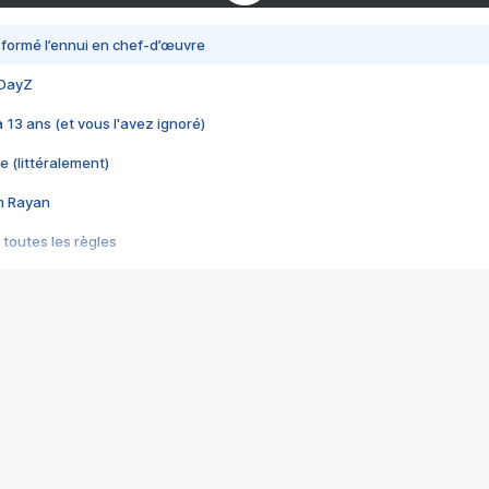
nsformé l’ennui en chef-d’œuvre
 DayZ
 a 13 ans (et vous l'avez ignoré)
e (littéralement)
im Rayan
 toutes les règles
s les jeux vidéo
us choquant de Rockstar ? - Le scandale BULLY
e plus moche de Steam
du RÊVE tourne au CAUCHEMAR
pendant 8 heures
it… à tort